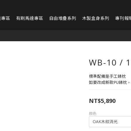
達專區
有刷馬達專區
自由堆疊系列
木製盒身系列
專刊報
WB-10 
標準配備是手工錶枕
如要改成新款PU錶枕，
NT$5,890
顏色