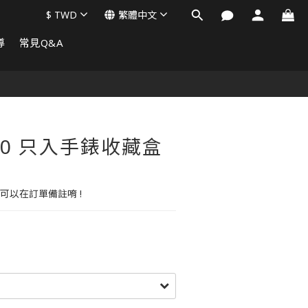
$
TWD
繁體中文
導
常見Q&A
/ 10 只入手錶收藏盒
可以在訂單備註唷 !