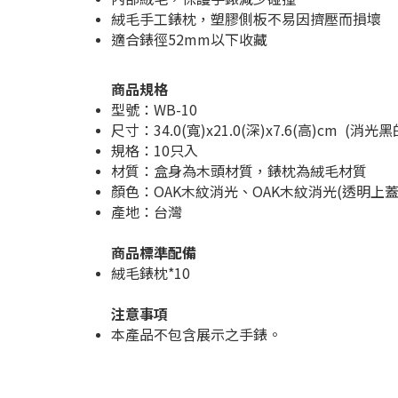
絨毛手工錶枕，塑膠側板不易因擠壓而損壞
適合錶徑52mm以下收藏
商品規格
型號：WB-10
尺寸：34.0(寬)x21.0(深)x7.6(高)cm (消
規格：10只入
材質：盒身為木頭材質，錶枕為絨毛材質
顏色：OAK木紋消光、OAK木紋消光(透明上蓋
產地：台灣
商品標準配備
絨毛錶枕*10
注意事項
本產品不包含展示之手錶。