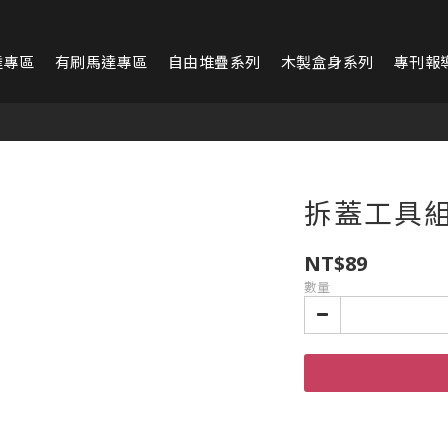
達專區
有刷馬達專區
自由堆疊系列
木製盒身系列
專刊報
拆蓋工具
NT$89
數量